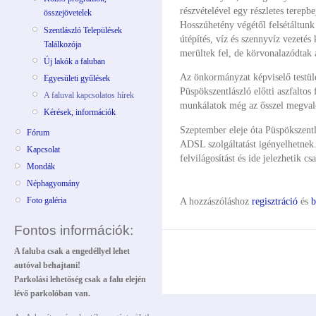
részvételével egy részletes terepbe
összejövetelek
Hosszúhetény végétől felsétáltunk
Szentlászló Települések
útépítés, víz és szennyvíz vezetés
Találkozója
merültek fel, de körvonalazódtak 
Új lakók a faluban
Az önkormányzat képviselő testüle
Egyesületi gyűlések
Püspökszentlászló előtti aszfaltos
A faluval kapcsolatos hírek
munkálatok még az ősszel megval
Kérések, információk
Szeptember eleje óta Püspökszentl
Fórum
ADSL szolgáltatást igényelhetnek
Kapcsolat
felvilágosítást és ide jelezhetik c
Mondák
Néphagyomány
A hozzászóláshoz
regisztráció
és
b
Foto galéria
Fontos információk:
A faluba csak a engedéllyel lehet
autóval behajtani!
Parkolási lehetőség csak a falu elején
lévő parkolóban van.