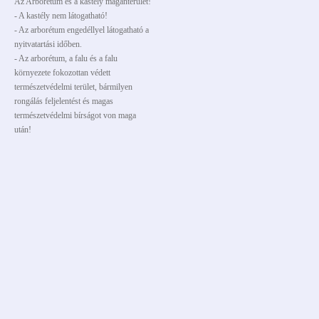
Az Arborétum és a kastély magánterület!
- A kastély nem látogatható!
- Az arborétum engedéllyel látogatható a
nyitvatartási időben.
- Az arborétum, a falu és a falu
környezete fokozottan védett
természetvédelmi terület, bármilyen
rongálás feljelentést és magas
természetvédelmi bírságot von maga
után!