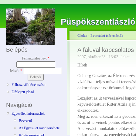
Püspökszentlászló
Címlap
›
Egyesületi információk
Belépés
A faluval kapcsolatos
2007, október 23 - 13:02 - lakat
Felhasználói név:
*
Hírek
Jelszó:
*
Oelberg Gusztáv, az Életrendezés 
vízhálózat teljes műszaki tervezésé
Felhasználó létrehozása
önkormányzat ezt örömmel fogadta 
Elfelejtett jelszó
Lezajlott az út tervezésével kapcso
Navigáció
képviselőtestület Ritter Attila ajá
elkezdődtek.
Egyesületi információk
Még az idén elkészül az a geodézia
Bevezető
és az út terveinek pontos elkészíté
A tervezési munkálatok előkészüle
Az Egyesület rövid története
önkormányzat, az engedélyező hat
Közös programok,