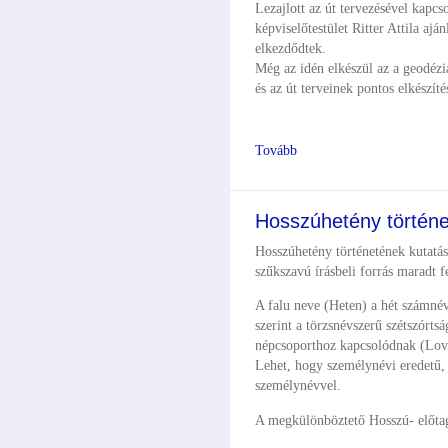
Lezajlott az út tervezésével kapcso
képviselőtestület Ritter Attila ajá
elkezdődtek.
Még az idén elkészül az a geodézia
és az út terveinek pontos elkészíté
Tovább
Hosszúhetény történe
Hosszúhetény történetének kutatás
szűkszavú írásbeli forrás maradt f
A falu neve (Heten) a hét számné
szerint a törzsnévszerű szétszórt
népcsoporthoz kapcsolódnak (Lová
Lehet, hogy személynévi eredetű,
személynévvel.
A megkülönböztető Hosszú- előtag a