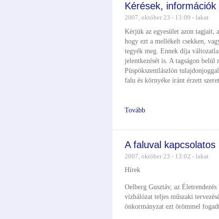
Kérések, információk
2007, október 23 - 13:09 - lakat
Kérjük az egyesület azon tagjait, 
hogy ezt a mellékelt csekken, vag
tegyék meg. Ennek díja változatl
jelentkezését is. A tagságon belül
Püspökszentlászlón tulajdonjoggal 
falu és környéke iránt érzett szer
Tovább
A faluval kapcsolatos
2007, október 23 - 13:02 - lakat
Hírek
Oelberg Gusztáv, az Életrendezés 
vízhálózat teljes műszaki tervezésé
önkormányzat ezt örömmel fogadta 