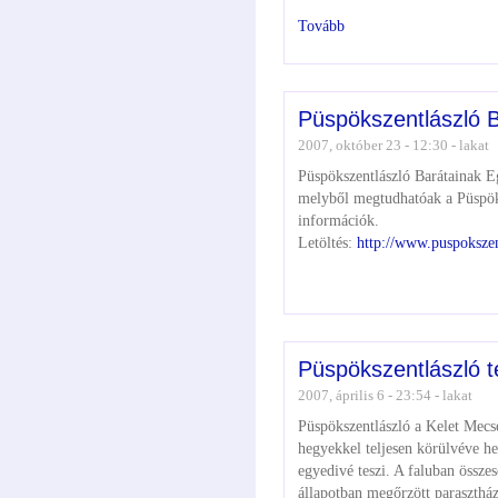
Tovább
Püspökszentlászló B
2007, október 23 - 12:30 - lakat
Püspökszentlászló Barátainak Eg
melyből megtudhatóak a Püspöks
információk.
Letöltés:
http://www.puspokszen
Püspökszentlászló t
2007, április 6 - 23:54 - lakat
Püspökszentlászló a Kelet Mecs
hegyekkel teljesen körülvéve hel
egyedivé teszi. A faluban összes
állapotban megőrzött parasztház