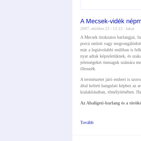
A Mecsek-vidék nép
2007, október 23 - 13:22 - lakat
A Mecsek titokzatos barlangjai, fu
porrá omlott vagy megrongálódott
már a legtávolabbi múltban is felke
nyat adtak képzeletüknek, és szaka
jelenségeket önmaguk számára megma
illesszék.
A természetet járó embert is szoro
által keltett hangulati képhez az 
kialakításában, elmélyítésében. H
Az Abaligeti-barlang és a török
Tovább