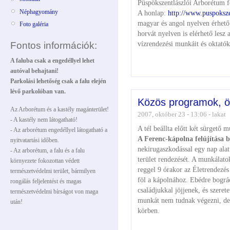
Püspökszentlászlói Arborétum f
Néphagyomány
A honlap:
http://www.puspoksze
magyar és angol nyelven érhető
Foto galéria
horvát nyelven is elérhető lesz
vízrendezési munkáit és oktatók
Fontos információk:
A faluba csak a engedéllyel lehet
autóval behajtani!
Parkolási lehetőség csak a falu elején
lévő parkolóban van.
Közös programok, ö
Az Arborétum és a kastély magánterület!
2007, október 23 - 13:06 - lakat
- A kastély nem látogatható!
A tél beállta előtt két sürgető 
- Az arborétum engedéllyel látogatható a
A Ferenc-kápolna felújítása b
nyitvatartási időben.
nekirugaszkodással egy nap alatt
- Az arborétum, a falu és a falu
terület rendezését. A munkálato
környezete fokozottan védett
reggel 9 órakor az Életrendezé
természetvédelmi terület, bármilyen
föl a kápolnához. Ebédre bográc
rongálás feljelentést és magas
családjukkal jöjjenek, és szeret
természetvédelmi bírságot von maga
munkát nem tudnak végezni, de 
után!
körben.