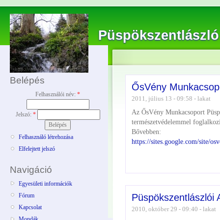
Püspökszentlászló
Belépés
ŐsVény Munkacsop
Felhasználói név:
*
2011, július 13 - 09:58 - lakat
Az ŐsVény Munkacsoport Püspö
Jelszó:
*
természetvédelemmel foglalkoz
Bővebben:
Felhasználó létrehozása
https://sites.google.com/site/o
Elfelejtett jelszó
Navigáció
Egyesületi információk
Püspökszentlászlói 
Fórum
Kapcsolat
2010, október 29 - 09:40 - lakat
Mondák