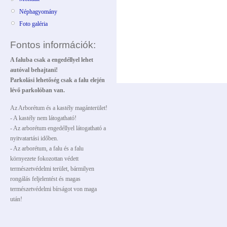
Néphagyomány
Foto galéria
Fontos információk:
A faluba csak a engedéllyel lehet
autóval behajtani!
Parkolási lehetőség csak a falu elején
lévő parkolóban van.
Az Arborétum és a kastély magánterület!
- A kastély nem látogatható!
- Az arborétum engedéllyel látogatható a
nyitvatartási időben.
- Az arborétum, a falu és a falu
környezete fokozottan védett
természetvédelmi terület, bármilyen
rongálás feljelentést és magas
természetvédelmi bírságot von maga
után!