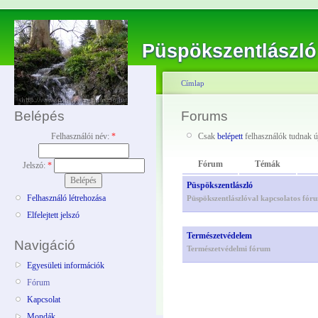
Püspökszentlászló
Címlap
Belépés
Forums
Felhasználói név:
*
Csak
belépett
felhasználók tudnak új
Fórum
Témák
Jelszó:
*
Püspökszentlászló
Felhasználó létrehozása
Püspökszentlászlóval kapcsolatos fór
Elfelejtett jelszó
Természetvédelem
Navigáció
Természetvédelmi fórum
Egyesületi információk
Fórum
Kapcsolat
Mondák