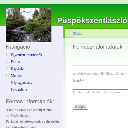
Püspökszentlászló
Címlap
Navigáció
Felhasználói adatok
Egyesületi információk
Fórum
Kapcsolat
A webhelyen regisztrált felhasználói név.
Mondák
Jelszó:
*
Néphagyomány
Foto galéria
A felhasználói névhez tartozó jelszó.
Fontos információk:
A faluba csak a engedéllyel lehet
autóval behajtani!
Parkolási lehetőség csak a falu elején
lévő parkolóban van.